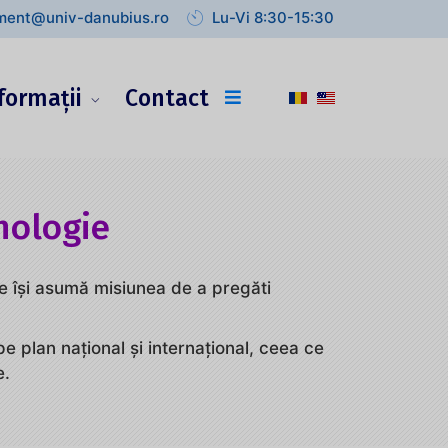
lment@univ-danubius.ro
Lu-Vi 8:30-15:30
formații
Contact
nologie
le îşi asumă misiunea de a pregăti
e plan naţional şi internaţional, ceea ce
e.