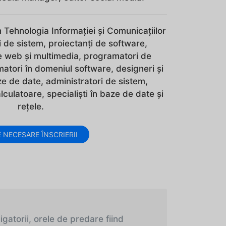
în Tehnologia Informaţiei şi Comunicaţiilor
ti de sistem, proiectanţi de software,
e web şi multimedia, programatori de
amatori în domeniul software, designeri şi
e de date, administratori de sistem,
alculatoare, specialişti în baze de date şi
reţele.
 NECESARE ÎNSCRIERII
igatorii, orele de predare fiind