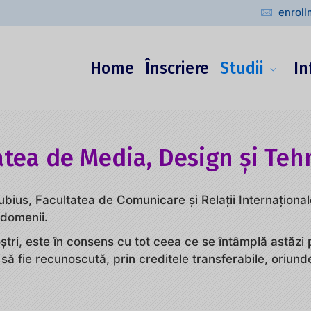
enrol
Home
Înscriere
Studii
In
atea de Media, Design și Teh
nubius, Facultatea de Comunicare şi Relaţii Internaţiona
e domenii.
ştri, este în consens cu tot ceea ce se întâmplă astăzi p
să fie recunoscută, prin creditele transferabile, oriund