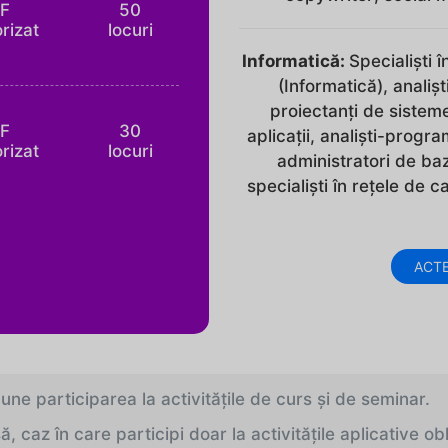
IF
50
rizat
locuri
Informatică:
Specialişti 
(Informatică), analiş
proiectanţi de sistem
IF
30
aplicaţii, analişti-progr
rizat
locuri
administratori de baz
specialişti în reţele de c
ACTE
e participarea la activităţile de curs şi de seminar.
caz în care participi doar la activităţile aplicative obl