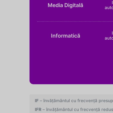
Media Digitală
auto
Informatică
auto
IF
– învăţământul cu frecvenţă presupun
IFR
– învăţământul cu frecvenţă redusă, 