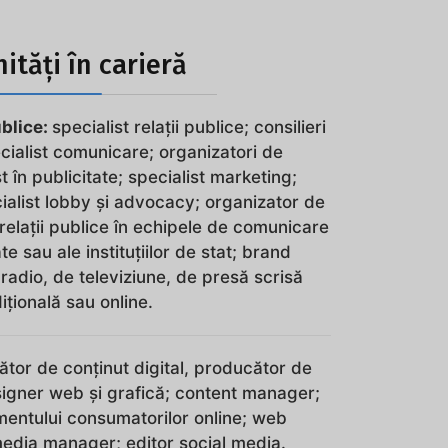
ități în carieră
ublice:
specialist relații publice; consilieri
ialist comunicare; organizatori de
 în publicitate; specialist marketing;
ialist lobby și advocacy; organizator de
 relații publice în echipele de comunicare
e sau ale instituțiilor de stat; brand
 radio, de televiziune, de presă scrisă
ițională sau online.
tor de conținut digital, producător de
signer web și grafică; content manager;
mentului consumatorilor online; web
media manager; editor social media.