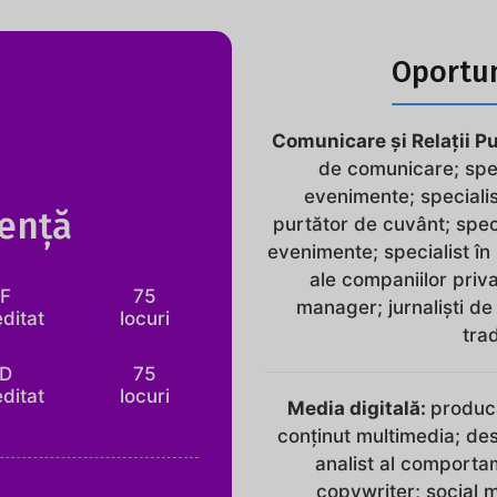
Oportun
Comunicare şi Relaţii P
de comunicare; spec
evenimente; specialist
cență
purtător de cuvânt; spec
evenimente; specialist în
ale companiilor privat
IF
75
manager; jurnaliști de
ditat
locuri
trad
ID
75
ditat
locuri
Media digitală:
producă
conținut multimedia; de
analist al comporta
copywriter; social 